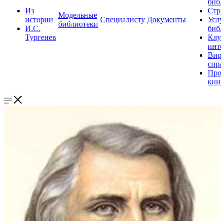
биб
Из
Стр
Модельные
истории
Специалисту
Документы
Усл
библиотеки
И.С.
биб
Тургенев
Клу
инт
Вир
спр
Про
кни