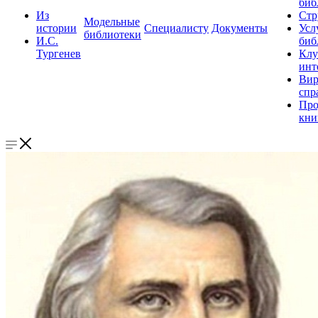
биб
Из
Стр
Модельные
истории
Специалисту
Документы
Усл
библиотеки
И.С.
биб
Тургенев
Клу
инт
Вир
спр
Про
кни